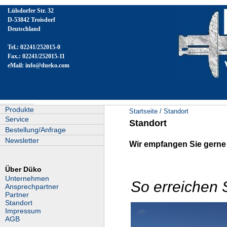
Lülsdorfer Str. 32
D-53842 Troisdorf
Deutschland
Tel.: 02241/252015-0
Fax.: 02241/252015-11
eMail:
info@dueko.com
Produkte
Startseite
/
Standort
Service
Standort
Bestellung/Anfrage
Newsletter
Wir empfangen Sie gerne
Über Düko
Unternehmen
So erreichen 
Ansprechpartner
Partner
Standort
Impressum
AGB